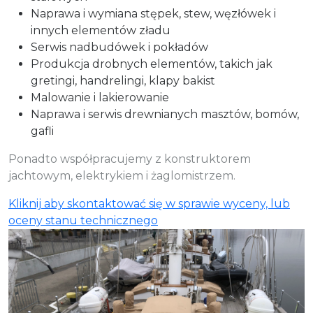
Naprawa i wymiana stępek, stew, węzłówek i
innych elementów zładu
Serwis nadbudówek i pokładów
Produkcja drobnych elementów, takich jak
gretingi, handrelingi, klapy bakist
Malowanie i lakierowanie
Naprawa i serwis drewnianych masztów, bomów,
gafli
Ponadto współpracujemy z konstruktorem
jachtowym, elektrykiem i żaglomistrzem.
Kliknij aby skontaktować się w sprawie wyceny, lub
oceny stanu technicznego