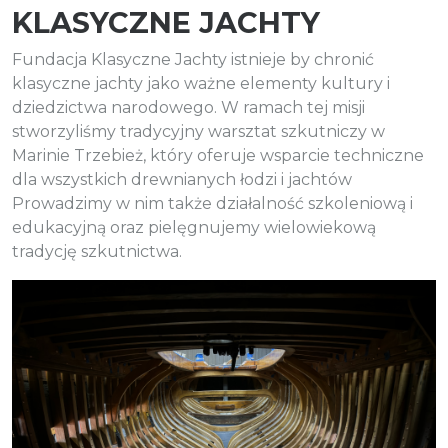
KLASYCZNE JACHTY
Fundacja Klasyczne Jachty istnieje by chronić
klasyczne jachty jako ważne elementy kultury i
dziedzictwa narodowego. W ramach tej misji
stworzyliśmy tradycyjny warsztat szkutniczy w
Marinie Trzebież, który oferuje wsparcie techniczne
dla wszystkich drewnianych łodzi i jachtów
Prowadzimy w nim także działalność szkoleniową i
edukacyjną oraz pielęgnujemy wielowiekową
tradycję szkutnictwa.