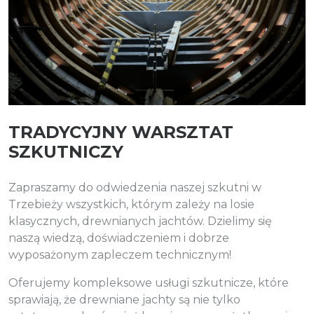
TRADYCYJNY WARSZTAT
SZKUTNICZY
Zapraszamy do odwiedzenia naszej szkutni w
Trzebieży wszystkich, którym zależy na losie
klasycznych, drewnianych jachtów. Dzielimy się
naszą wiedzą, doświadczeniem i dobrze
wyposażonym zapleczem technicznym!
Oferujemy kompleksowe usługi szkutnicze, które
sprawiają, że drewniane jachty są nie tylko