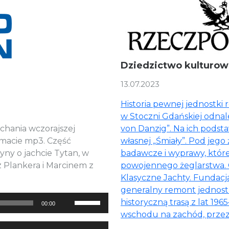
Dziedzictwo kulturow
13.07.2023
Historia pewnej jednostki r
w Stoczni Gdańskiej odna
uchania wczorajszej
von Danzig”. Na ich podst
ormacie mp3. Część
własnej „Śmiały”. Pod jego 
yny o jachcie Tytan, w
badawcze i wyprawy, które z
z Plankera i Marcinem z
powojennego żeglarstwa. O
Klasyczne Jachty. Fundacja
generalny remont jednost
Używaj
historyczną trasą z lat 19
00:00
strzałek
wschodu na zachód, przez
do
Używaj