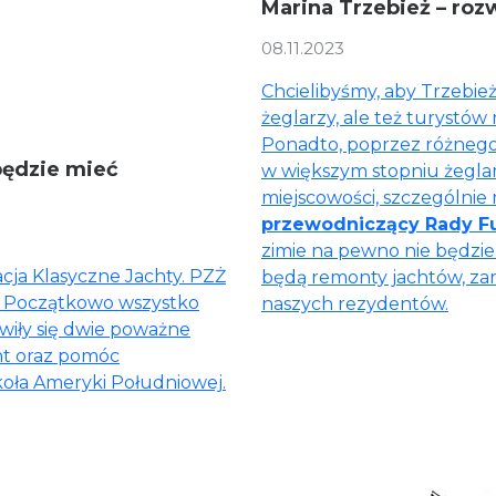
Marina Trzebież – ro
08.11.2023
Chcielibyśmy, aby Trzebież
żeglarzy, ale też turystó
Ponadto, poprzez różnego
 będzie mieć
w większym stopniu żegl
miejscowości, szczególnie
przewodniczący Rady Fu
zimie na pewno nie będzi
cja Klasyczne Jachty. PZŻ
będą remonty jachtów, zar
u. Początkowo wszystko
naszych rezydentów.
wiły się dwie poważne
nt oraz pomóc
oła Ameryki Południowej.