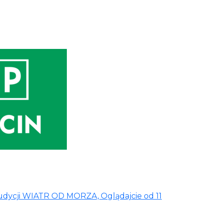
udycji WIATR OD MORZA, Oglądajcie od 11