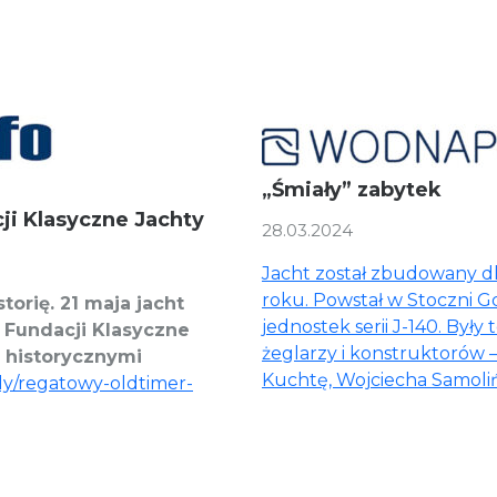
„Śmiały” zabytek
ji Klasyczne Jachty
28.03.2024
Jacht został zbudowany dl
roku. Powstał w Stoczni Gd
torię. 21 maja jacht
jednostek serii J-140. Były
 Fundacji Klasyczne
żeglarzy i konstruktorów 
ę historycznymi
Kuchtę, Wojciecha Samoliń
kuly/regatowy-oldtimer-