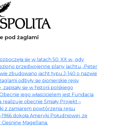
e pod żaglami
ozpoczęła się w latach 50. XX w., gdy
leziono przedwojenne plany jachtu „Peter
awie zbudowano jacht typu J-140 o nazwie
żaglami odbyły się pionierskie rejsy
apisały się w historii polskiego
becnie jego właścicielem jest Fundacja
 realizuje obecnie Śmiały Projekt –
ki z zamiarem powtórzenia rejsu
65–1966 dokoła Ameryki Południowej, ze
 Cieśninę Magellana.