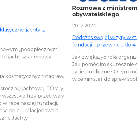
Rozmowa z ministrem
obywatelskiego
20.12.2024
-klasyczne-jachty-z-
Podczas swojej wizyty w s
fundacji – przewińcie do 4
st nowym „podopiecznym”
ł to jacht szkoleniowy
Jak zwiększyć rolę organi
Jak pomóc im skutecznie d
życie publiczne? O tym m
aga kosmetycznych napraw.
wiceminister do spraw spo
 stocznię jachtową. TOM-y
że wszystkie trzy przetrwały
o w ręce naszej fundacji,
ściciela – relacjonowała
czne Jachty.