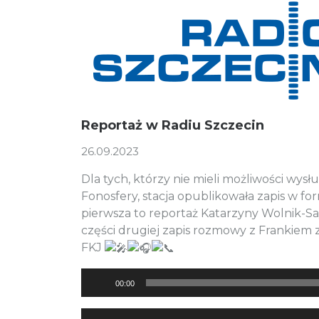
Reportaż w Radiu Szczecin
26.09.2023
Dla tych, którzy nie mieli możliwości wysł
Fonosfery, stacja opublikowała zapis w f
pierwsza to reportaż Katarzyny Wolnik-Sa
części drugiej zapis rozmowy z Frankiem 
FKJ
Odtwarzacz
00:00
plików
dźwiękowych
Odtwarzacz