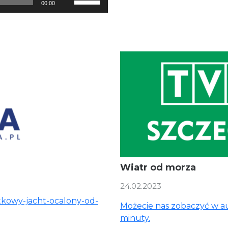
00:00
góry/do
strzałek
dołu
do
aby
góry/do
zwiększyć
dołu
lub
aby
zmniejszyć
zwiększyć
głośność.
lub
zmniejszyć
głośność.
Wiatr od morza
24.02.2023
ytkowy-jacht-ocalony-od-
Możecie nas zobaczyć w a
minuty.