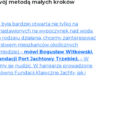
zwój metodą małych kroków
 była bardziej otwarta nie tylko na
w nastawionych na wypoczynek nad wodą.
 rodzaju działania, chcemy zainteresować
arstwem mieszkańców okolicznych
 młodzież –
mówi Bogusław Witkowski,
ndacji Port Jachtowy Trzebież.
– W
emy się nudzić. W hangarze prowadzone
ówno Fundacji Klasyczne Jachty, jak i