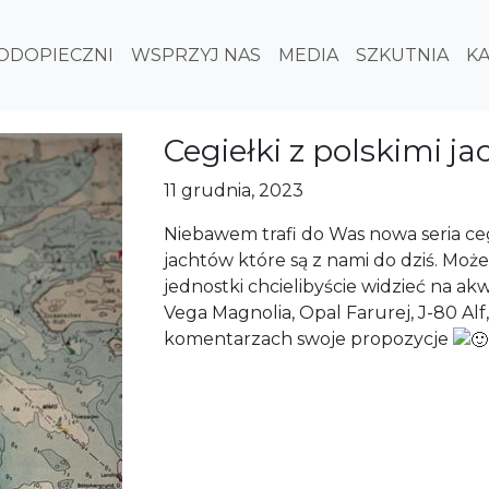
ODOPIECZNI
WSPRZYJ NAS
MEDIA
SZKUTNIA
K
Cegiełki z polskimi j
11 grudnia, 2023
Niebawem trafi do Was nowa seria ce
jachtów które są z nami do dziś. Może
jednostki chcielibyście widzieć na akw
Vega Magnolia, Opal Farurej, J-80 Alf,
komentarzach swoje propozycje